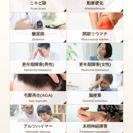
ニキビ跡
動脈硬化
Acne scars
Arteriosclerosis
糖尿病
関節リウマチ
Diabetes
Rheumatoid arthritis
更年期障害(男性)
更年期障害(女性)
Hormonal imbalance
Hormonal imbalance
毛髪再生(AGA)
脳梗塞
Hair regrowth
Cerebral infarction
アルツハイマー
末梢神経障害
Alzheimer disease
Peripheral neuropathy