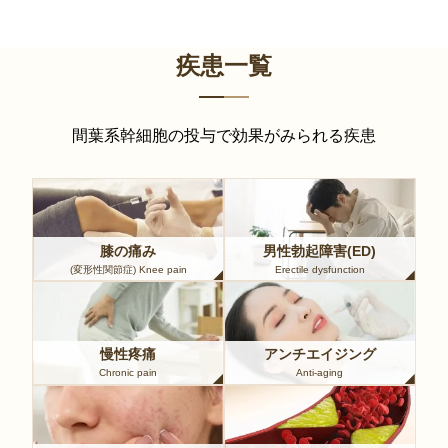
疾患一覧
間葉系幹細胞の投与で効果がみられる疾患
膝の痛み
男性勃起障害(ED)
(変形性関節症) Knee pain
Erectile dysfunction
慢性疼痛
アンチエイジング
Chronic pain
Anti-aging