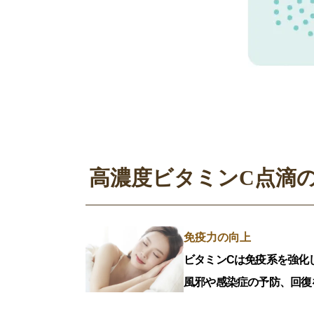
高濃度ビタミンC点滴
免疫力の向上
ビタミンCは免疫系を強化
風邪や感染症の予防、回復