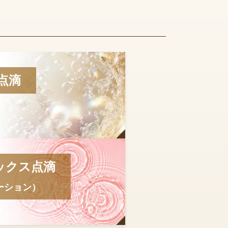
点滴
ックス点滴
ーション）