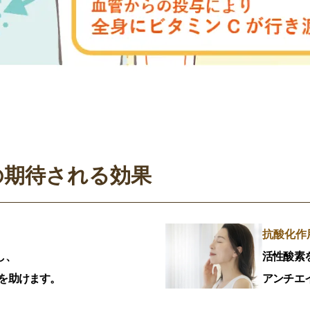
の期待される効果
抗酸化作
し、
活性酸素
を助けます。
アンチエ