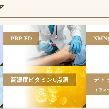
ア
PRP-FD
NMN
高濃度ビタミンC点滴
デト
（キレ