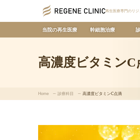
再生医療専門の
リジ
当院の再生医療
幹細胞治療
高濃度ビタミンC
Home
診療科目
高濃度ビタミンC点滴