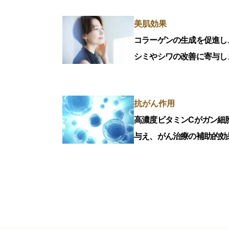
美肌効果
コラーゲンの生成を促進し
シミやシワの改善に寄与し
抗がん作用
高濃度ビタミンCがガン細
与え、がん治療の補助的効